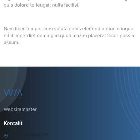
duis dolore te feugait nulla facilisi.
Nam liber tempor cum soluta nobis eleifend option congue
nihil imperdiet doming id quod mazim placerat facer possim
assum.
Websitemaster
Kontakt
Bändlistrasse 29